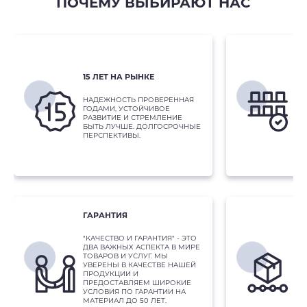
ПОЧЕМУ ВЫБИРАЮТ НАС
ТО
Т
15 ЛЕТ НА РЫНКЕ
НА
НАДЕЖНОСТЬ ПРОВЕРЕННАЯ
ПО
ГОДАМИ, УСТОЙЧИВОЕ
СТ
РАЗВИТИЕ И СТРЕМЛЕНИЕ
ПР
БЫТЬ ЛУЧШЕ. ДОЛГОСРОЧНЫЕ
ПР
ПЕРСПЕКТИВЫ.
ИЗ
ВС
ГАРАНТИЯ
СК
"КАЧЕСТВО И ГАРАНТИЯ" - ЭТО
ДВА ВАЖНЫХ АСПЕКТА В МИРЕ
ТОВАРОВ И УСЛУГ. МЫ
В 
УВЕРЕНЫ В КАЧЕСТВЕ НАШЕЙ
ШИ
ПРОДУКЦИИ И
ТО
ПРЕДОСТАВЛЯЕМ ШИРОКИЕ
ДЕ
УСЛОВИЯ ПО ГАРАНТИИ НА
АЛ
МАТЕРИАЛ ДО 50 ЛЕТ.