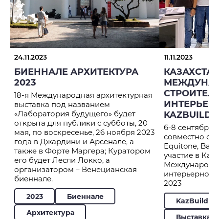
24.11.2023
11.11.2023
БИЕННАЛЕ АРХИТЕКТУРА
КАЗАХСТА
2023
МЕЖДУНА
СТРОИТЕЛ
18-я Международная архитектурная
ИНТЕРЬЕР
выставка под названием
«Лаборатория будущего» будет
KAZBUILD 2
открыта для публики с субботы, 20
6-8 сентября 2
мая, по воскресенье, 26 ноября 2023
совместно со
года в Джардини и Арсенале, а
Equitone, Bau
также в Форте Маргера; Куратором
участие в Каз
его будет Лесли Локко, а
Международно
организатором – Венецианская
интерьерной в
биеннале.
2023
2023
Биеннале
KazBuild
Архитектура
Выставка К