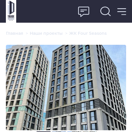
Главная
>
Наши проекты
>
ЖК Four Seasons