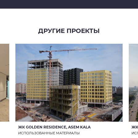
ДРУГИЕ ПРОЕКТЫ
ОТПРАВИТЬ ЗАПРОС
ОТПРАВЛЯЯ ДАННУЮ ФОРМУ, ВЫ СОГЛАШАЕТЕСЬ С
ПОЛИТИКОЙ КОНФИДЕНЦИАЛЬНОСТИ
ЖК GOLDEN RESIDENCE, ASEM KALA
ЖК
ИСПОЛЬЗОВАННЫЕ МАТЕРИАЛЫ
ИС