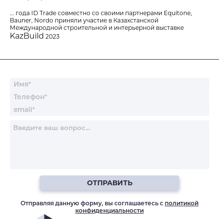
... года ID Trade совместно со своими партнерами Equitone,
Bauner, Nordo приняли участие в Казахстанской
Международной строительной и интерьерной выставке
KazBuild
2023
Спасибо
Мы получили ваше сообщение, скоро
мы с Вами свяжемся.
ОТПРАВИТЬ ЗАПРОС
ОТПРАВЛЯЯ ДАННУЮ ФОРМУ, ВЫ СОГЛАШАЕТЕСЬ С
ПОЛИТИКОЙ КОНФИДЕНЦИАЛЬНОСТИ
ОТПРАВИТЬ
Отправляя данную форму, вы соглашаетесь с
политикой
конфиденциальности