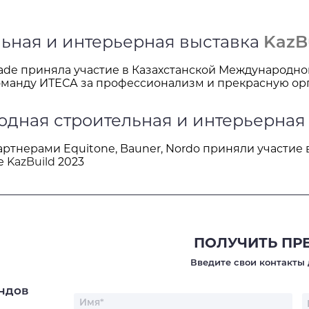
ьная и интерьерная выставка
KazB
Спасибо
Trade приняла участие в Казахстанской Международн
Мы получили ваше сообщение, скоро
оманду ИТЕСА за профессионализм и прекрасную ор
мы с Вами свяжемся.
одная строительная и интерьерная
и партнерами Equitone, Bauner, Nordo приняли участи
ке
KazBuild
2023
ОТПРАВ
ОТПРАВЛЯЯ ДАННУЮ Ф
ПОЛИТИКОЙ К
ПОЛУЧИТЬ ПР
Введите свои контакты 
ндов