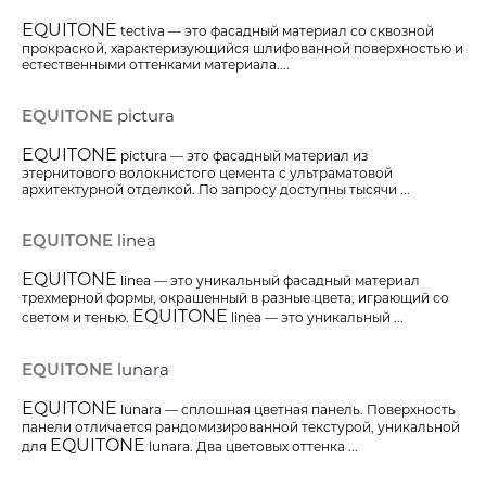
EQUITONE
tectiva — это фасадный материал со сквозной
прокраской, характеризующийся шлифованной поверхностью и
естественными оттенками материала....
EQUITONE
pictura
EQUITONE
pictura — это фасадный материал из
этернитового волокнистого цемента с ультраматовой
архитектурной отделкой. По запросу доступны тысячи ...
EQUITONE
linea
EQUITONE
linea — это уникальный фасадный материал
трехмерной формы, окрашенный в разные цвета, играющий со
EQUITONE
светом и тенью.
linea — это уникальный ...
EQUITONE
lunara
EQUITONE
lunara — сплошная цветная панель. Поверхность
панели отличается рандомизированной текстурой, уникальной
EQUITONE
для
lunara. Два цветовых оттенка ...