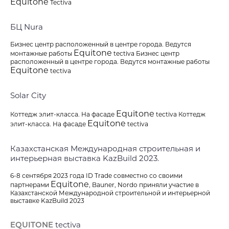
Equitone
Tectiva
БЦ Nura
Спасибо
Бизнес центр расположенный в центре города. Ведутся
Мы получили ваше сообщение, скоро
Equitone
монтажные работы
tectiva Бизнес центр
мы с Вами свяжемся.
расположенный в центре города. Ведутся монтажные работы
Equitone
tectiva
Solar City
Equitone
Коттедж элит-класса. На фасаде
tectiva Коттедж
Equitone
элит-класса. На фасаде
tectiva
ОТПРАВИТЬ ЗАПРОС
Казахстанская Международная строительная и
ОТПРАВЛЯЯ ДАННУЮ ФОРМУ, ВЫ СОГЛАШАЕТЕСЬ С
интерьерная выставка KazBuild 2023.
ПОЛИТИКОЙ КОНФИДЕНЦИАЛЬНОСТИ
6-8 сентября 2023 года ID Trade совместно со своими
Equitone
партнерами
, Bauner, Nordo приняли участие в
Казахстанской Международной строительной и интерьерной
выставке KazBuild 2023
EQUITONE
tectiva